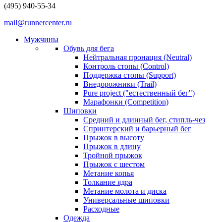
(495) 940-55-34
mail@runnercenter.ru
Мужчины
Обувь для бега
Нейтральная пронация (Neutral)
Контроль стопы (Control)
Поддержка стопы (Support)
Внедорожники (Trail)
Pure project ("естественный бег")
Марафонки (Competition)
Шиповки
Средний и длинный бег, стипль-чез
Cпринтерский и барьерный бег
Прыжок в высоту
Прыжок в длину
Тройной прыжок
Прыжок с шестом
Метание копья
Толкание ядра
Метание молота и диска
Универсальные шиповки
Расходные
Одежда