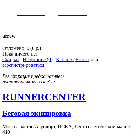
VK:
runnercenter
FB:
runnercenter
INST:
runnercenter
TW:
runnercenter
тел. +7(962)9509034 (MAX)
arrow
Отложено: 0 (0 р.)
Пока ничего нет
Скидки
Избранное (0)
Кабинет
Войти
или
зарегистрироваться
Регистрация предоставляет
пятипроцентную скидку
RUNNERCENTER
Беговая экипировка
Москва, метро Аэропорт, ЦСКА, Легкоатлетический манеж,
418