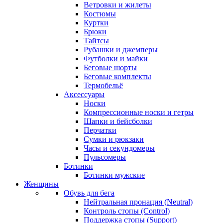
Ветровки и жилеты
Костюмы
Куртки
Брюки
Тайтсы
Рубашки и джемперы
Футболки и майки
Беговые шорты
Беговые комплекты
Термобельё
Аксессуары
Носки
Компрессионные носки и гетры
Шапки и бейсболки
Перчатки
Сумки и рюкзаки
Часы и секундомеры
Пульсомеры
Ботинки
Ботинки мужские
Женщины
Обувь для бега
Нейтральная пронация (Neutral)
Контроль стопы (Control)
Поддержка стопы (Support)