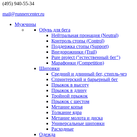
(495) 940-55-34
mail@runnercenter.ru
Мужчины
Обувь для бега
Нейтральная пронация (Neutral)
Контроль стопы (Control)
Поддержка стопы (Support)
Внедорожники (Trail)
Pure project ("естественный бег")
Марафонки (Competition)
Шиповки
Средний и длинный бег, стипль-чез
Cпринтерский и барьерный бег
Прыжок в высоту
Прыжок в длину
Тройной прыжок
Прыжок с шестом
Метание копья
Толкание ядра
Метание молота и диска
Универсальные шиповки
Расходные
Одежда