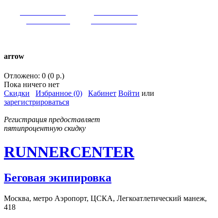
VK:
runnercenter
FB:
runnercenter
INST:
runnercenter
TW:
runnercenter
тел. +7(962)9509034 (MAX)
arrow
Отложено: 0 (0 р.)
Пока ничего нет
Скидки
Избранное (0)
Кабинет
Войти
или
зарегистрироваться
Регистрация предоставляет
пятипроцентную скидку
RUNNERCENTER
Беговая экипировка
Москва, метро Аэропорт, ЦСКА, Легкоатлетический манеж,
418