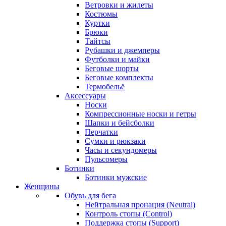
Ветровки и жилеты
Костюмы
Куртки
Брюки
Тайтсы
Рубашки и джемперы
Футболки и майки
Беговые шорты
Беговые комплекты
Термобельё
Аксессуары
Носки
Компрессионные носки и гетры
Шапки и бейсболки
Перчатки
Сумки и рюкзаки
Часы и секундомеры
Пульсомеры
Ботинки
Ботинки мужские
Женщины
Обувь для бега
Нейтральная пронация (Neutral)
Контроль стопы (Control)
Поддержка стопы (Support)