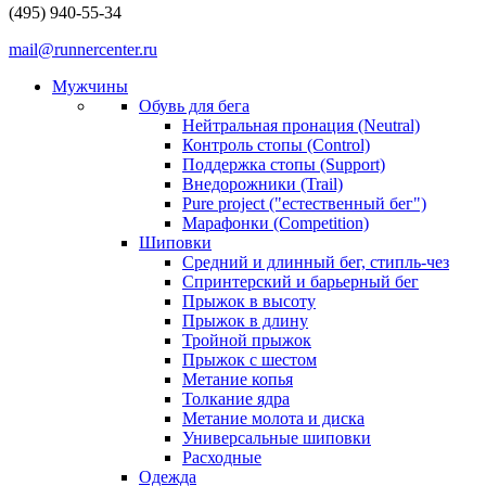
(495) 940-55-34
mail@runnercenter.ru
Мужчины
Обувь для бега
Нейтральная пронация (Neutral)
Контроль стопы (Control)
Поддержка стопы (Support)
Внедорожники (Trail)
Pure project ("естественный бег")
Марафонки (Competition)
Шиповки
Средний и длинный бег, стипль-чез
Cпринтерский и барьерный бег
Прыжок в высоту
Прыжок в длину
Тройной прыжок
Прыжок с шестом
Метание копья
Толкание ядра
Метание молота и диска
Универсальные шиповки
Расходные
Одежда