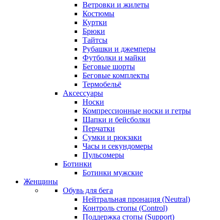
Ветровки и жилеты
Костюмы
Куртки
Брюки
Тайтсы
Рубашки и джемперы
Футболки и майки
Беговые шорты
Беговые комплекты
Термобельё
Аксессуары
Носки
Компрессионные носки и гетры
Шапки и бейсболки
Перчатки
Сумки и рюкзаки
Часы и секундомеры
Пульсомеры
Ботинки
Ботинки мужские
Женщины
Обувь для бега
Нейтральная пронация (Neutral)
Контроль стопы (Control)
Поддержка стопы (Support)