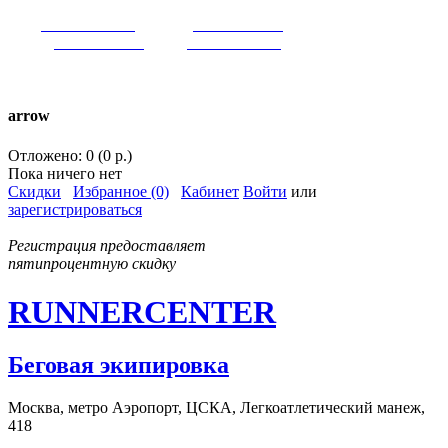
VK:
runnercenter
FB:
runnercenter
INST:
runnercenter
TW:
runnercenter
тел. +7(962)9509034 (MAX)
arrow
Отложено: 0 (0 р.)
Пока ничего нет
Скидки
Избранное (0)
Кабинет
Войти
или
зарегистрироваться
Регистрация предоставляет
пятипроцентную скидку
RUNNERCENTER
Беговая экипировка
Москва, метро Аэропорт, ЦСКА, Легкоатлетический манеж,
418