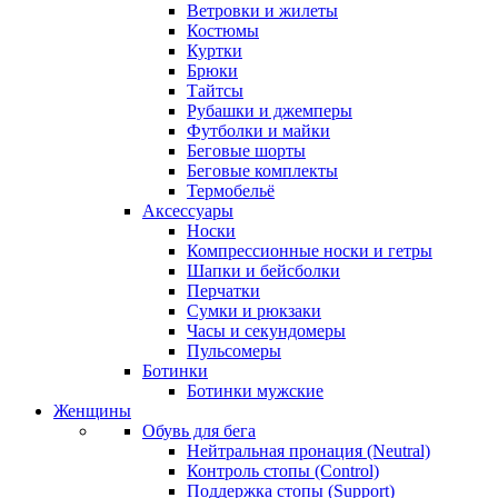
Ветровки и жилеты
Костюмы
Куртки
Брюки
Тайтсы
Рубашки и джемперы
Футболки и майки
Беговые шорты
Беговые комплекты
Термобельё
Аксессуары
Носки
Компрессионные носки и гетры
Шапки и бейсболки
Перчатки
Сумки и рюкзаки
Часы и секундомеры
Пульсомеры
Ботинки
Ботинки мужские
Женщины
Обувь для бега
Нейтральная пронация (Neutral)
Контроль стопы (Control)
Поддержка стопы (Support)