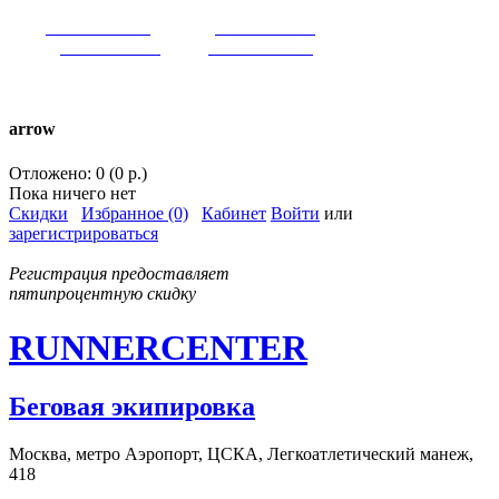
VK:
runnercenter
FB:
runnercenter
INST:
runnercenter
TW:
runnercenter
тел. +7(962)9509034 (MAX)
arrow
Отложено: 0 (0 р.)
Пока ничего нет
Скидки
Избранное (0)
Кабинет
Войти
или
зарегистрироваться
Регистрация предоставляет
пятипроцентную скидку
RUNNERCENTER
Беговая экипировка
Москва, метро Аэропорт, ЦСКА, Легкоатлетический манеж,
418