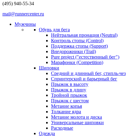
(495) 940-55-34
mail@runnercenter.ru
Мужчины
Обувь для бега
Нейтральная пронация (Neutral)
Контроль стопы (Control)
Поддержка стопы (Support)
Внедорожники (Trail)
Pure project ("естественный бег")
Марафонки (Competition)
Шиповки
Средний и длинный бег, стипль-чез
Cпринтерский и барьерный бег
Прыжок в высоту
Прыжок в длину
Тройной прыжок
Прыжок с шестом
Метание копья
Толкание ядра
Метание молота и диска
Универсальные шиповки
Расходные
Одежда