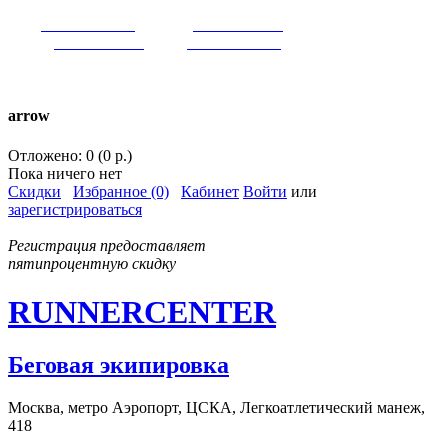
VK:
runnercenter
FB:
runnercenter
INST:
runnercenter
TW:
runnercenter
тел. +7(962)9509034 (MAX)
arrow
Отложено: 0 (0 р.)
Пока ничего нет
Скидки
Избранное (0)
Кабинет
Войти
или
зарегистрироваться
Регистрация предоставляет
пятипроцентную скидку
RUNNERCENTER
Беговая экипировка
Москва, метро Аэропорт, ЦСКА, Легкоатлетический манеж,
418