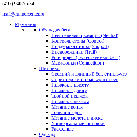
(495) 940-55-34
mail@runnercenter.ru
Мужчины
Обувь для бега
Нейтральная пронация (Neutral)
Контроль стопы (Control)
Поддержка стопы (Support)
Внедорожники (Trail)
Pure project ("естественный бег")
Марафонки (Competition)
Шиповки
Средний и длинный бег, стипль-чез
Cпринтерский и барьерный бег
Прыжок в высоту
Прыжок в длину
Тройной прыжок
Прыжок с шестом
Метание копья
Толкание ядра
Метание молота и диска
Универсальные шиповки
Расходные
Одежда