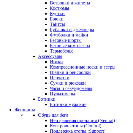
Ветровки и жилеты
Костюмы
Куртки
Брюки
Тайтсы
Рубашки и джемперы
Футболки и майки
Беговые шорты
Беговые комплекты
Термобельё
Аксессуары
Носки
Компрессионные носки и гетры
Шапки и бейсболки
Перчатки
Сумки и рюкзаки
Часы и секундомеры
Пульсомеры
Ботинки
Ботинки мужские
Женщины
Обувь для бега
Нейтральная пронация (Neutral)
Контроль стопы (Control)
Поддержка стопы (Support)