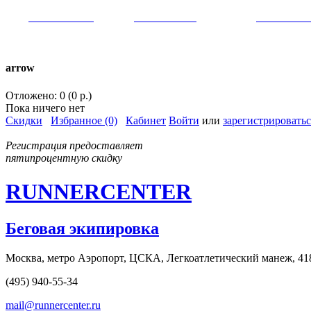
VK:
runnercenter
FB:
runnercenter
INST:
runnercent
тел. +7(962)9509034 (MAX)
arrow
Отложено: 0 (0 р.)
Пока ничего нет
Скидки
Избранное (0)
Кабинет
Войти
или
зарегистрироватьс
Регистрация предоставляет
пятипроцентную скидку
RUNNERCENTER
Беговая экипировка
Москва, метро Аэропорт, ЦСКА, Легкоатлетический манеж, 41
(495) 940-55-34
mail@runnercenter.ru