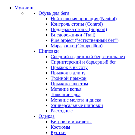
Мужчины
Обувь для бега
Нейтральная пронация (Neutral)
Контроль стопы (Control)
Поддержка стопы (Support)
Внедорожники (Trail)
Pure project ("естественный бег")
Марафонки (Competition)
Шиповки
Средний и длинный бег, стипль-чез
Cпринтерский и барьерный бег
Прыжок в высоту
Прыжок в длину
Тройной прыжок
Прыжок с шестом
Метание копья
Толкание ядра
Метание молота и диска
Универсальные шиповки
Расходные
Одежда
Ветровки и жилеты
Костюмы
Куртки