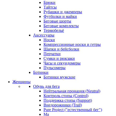
Брюки
Тайтсы
Рубашки и джемперы
Футболки и майки
Беговые шорты
Беговые комплекты
Термобельё
Аксессуары
Носки
Компрессионные носки и гетры
Шапки и бейсболки
Перчатки
Сумки и рюкзаки
Часы и секундомеры
Пульсомеры
Ботинки
Ботинки мужские
Женщины
Обувь для бега
Нейтральная пронация (Neutral)
Контроль стопы (Control)
Поддержка стопы (Support)
Внедорожники (Trail)
Pure Project ("естественный бег")
Ма