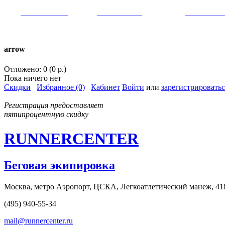
VK:
runnercenter
FB:
runnercenter
INST:
runnercent
тел. +7(962)9509034 (MAX)
arrow
Отложено: 0 (0 р.)
Пока ничего нет
Скидки
Избранное (0)
Кабинет
Войти
или
зарегистрироватьс
Регистрация предоставляет
пятипроцентную скидку
RUNNERCENTER
Беговая экипировка
Москва, метро Аэропорт, ЦСКА, Легкоатлетический манеж, 41
(495) 940-55-34
mail@runnercenter.ru