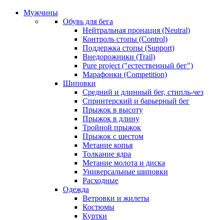
Мужчины
Обувь для бега
Нейтральная пронация (Neutral)
Контроль стопы (Control)
Поддержка стопы (Support)
Внедорожники (Trail)
Pure project ("естественный бег")
Марафонки (Competition)
Шиповки
Средний и длинный бег, стипль-чез
Cпринтерский и барьерный бег
Прыжок в высоту
Прыжок в длину
Тройной прыжок
Прыжок с шестом
Метание копья
Толкание ядра
Метание молота и диска
Универсальные шиповки
Расходные
Одежда
Ветровки и жилеты
Костюмы
Куртки