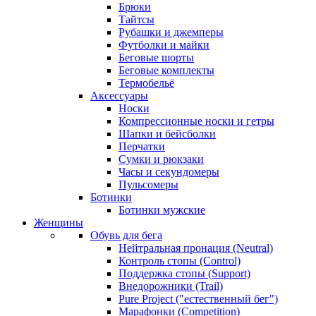
Брюки
Тайтсы
Рубашки и джемперы
Футболки и майки
Беговые шорты
Беговые комплекты
Термобельё
Аксессуары
Носки
Компрессионные носки и гетры
Шапки и бейсболки
Перчатки
Сумки и рюкзаки
Часы и секундомеры
Пульсомеры
Ботинки
Ботинки мужские
Женщины
Обувь для бега
Нейтральная пронация (Neutral)
Контроль стопы (Control)
Поддержка стопы (Support)
Внедорожники (Trail)
Pure Project ("естественный бег")
Марафонки (Competition)