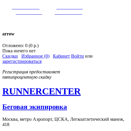
VK:
runnercenter
FB:
runnercenter
INST:
runnercenter
TW:
runnercenter
тел. +7(962)9509034 (MAX)
arrow
Отложено: 0 (0 р.)
Пока ничего нет
Скидки
Избранное (0)
Кабинет
Войти
или
зарегистрироваться
Регистрация предоставляет
пятипроцентную скидку
RUNNERCENTER
Беговая экипировка
Москва, метро Аэропорт, ЦСКА, Легкоатлетический манеж,
418