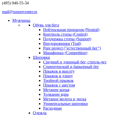
(495) 940-55-34
mail@runnercenter.ru
Мужчины
Обувь для бега
Нейтральная пронация (Neutral)
Контроль стопы (Control)
Поддержка стопы (Support)
Внедорожники (Trail)
Pure project ("естественный бег")
Марафонки (Competition)
Шиповки
Средний и длинный бег, стипль-чез
Cпринтерский и барьерный бег
Прыжок в высоту
Прыжок в длину
Тройной прыжок
Прыжок с шестом
Метание копья
Толкание ядра
Метание молота и диска
Универсальные шиповки
Расходные
Одежда