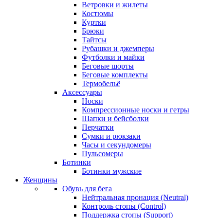
Ветровки и жилеты
Костюмы
Куртки
Брюки
Тайтсы
Рубашки и джемперы
Футболки и майки
Беговые шорты
Беговые комплекты
Термобельё
Аксессуары
Носки
Компрессионные носки и гетры
Шапки и бейсболки
Перчатки
Сумки и рюкзаки
Часы и секундомеры
Пульсомеры
Ботинки
Ботинки мужские
Женщины
Обувь для бега
Нейтральная пронация (Neutral)
Контроль стопы (Control)
Поддержка стопы (Support)