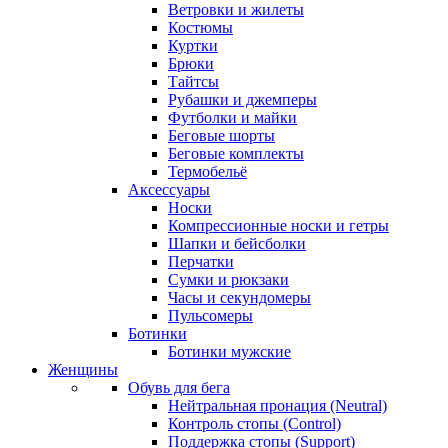
Ветровки и жилеты
Костюмы
Куртки
Брюки
Тайтсы
Рубашки и джемперы
Футболки и майки
Беговые шорты
Беговые комплекты
Термобельё
Аксессуары
Носки
Компрессионные носки и гетры
Шапки и бейсболки
Перчатки
Сумки и рюкзаки
Часы и секундомеры
Пульсомеры
Ботинки
Ботинки мужские
Женщины
Обувь для бега
Нейтральная пронация (Neutral)
Контроль стопы (Control)
Поддержка стопы (Support)