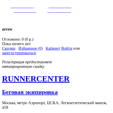
VK:
runnercenter
FB:
runnercenter
INST:
runnercenter
TW:
runnercenter
тел. +7(962)9509034 (MAX)
arrow
Отложено: 0 (0 р.)
Пока ничего нет
Скидки
Избранное (0)
Кабинет
Войти
или
зарегистрироваться
Регистрация предоставляет
пятипроцентную скидку
RUNNERCENTER
Беговая экипировка
Москва, метро Аэропорт, ЦСКА, Легкоатлетический манеж,
418