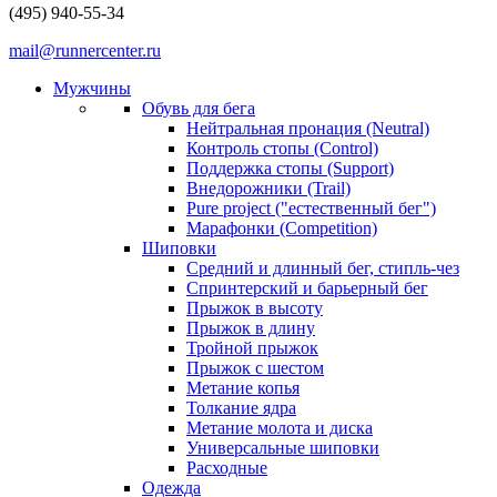
(495) 940-55-34
mail@runnercenter.ru
Мужчины
Обувь для бега
Нейтральная пронация (Neutral)
Контроль стопы (Control)
Поддержка стопы (Support)
Внедорожники (Trail)
Pure project ("естественный бег")
Марафонки (Competition)
Шиповки
Средний и длинный бег, стипль-чез
Cпринтерский и барьерный бег
Прыжок в высоту
Прыжок в длину
Тройной прыжок
Прыжок с шестом
Метание копья
Толкание ядра
Метание молота и диска
Универсальные шиповки
Расходные
Одежда