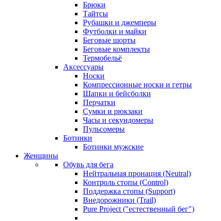
Брюки
Тайтсы
Рубашки и джемперы
Футболки и майки
Беговые шорты
Беговые комплекты
Термобельё
Аксессуары
Носки
Компрессионные носки и гетры
Шапки и бейсболки
Перчатки
Сумки и рюкзаки
Часы и секундомеры
Пульсомеры
Ботинки
Ботинки мужские
Женщины
Обувь для бега
Нейтральная пронация (Neutral)
Контроль стопы (Control)
Поддержка стопы (Support)
Внедорожники (Trail)
Pure Project ("естественный бег")