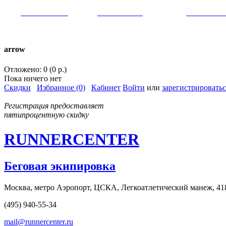
VK:
runnercenter
FB:
runnercenter
INST:
runnercent
тел. +7(962)9509034 (MAX)
arrow
Отложено: 0 (0 р.)
Пока ничего нет
Скидки
Избранное (0)
Кабинет
Войти
или
зарегистрироватьс
Регистрация предоставляет
пятипроцентную скидку
RUNNERCENTER
Беговая экипировка
Москва, метро Аэропорт, ЦСКА, Легкоатлетический манеж, 41
(495) 940-55-34
mail@runnercenter.ru