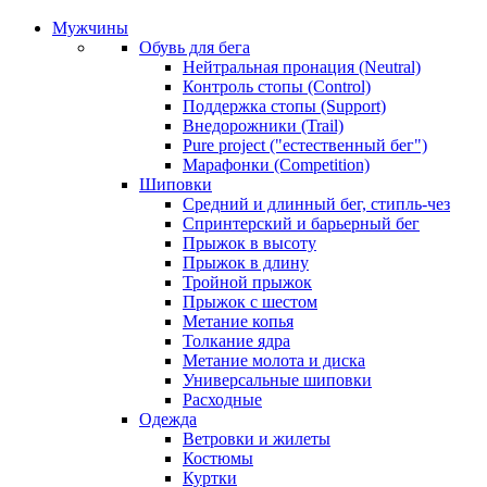
Мужчины
Обувь для бега
Нейтральная пронация (Neutral)
Контроль стопы (Control)
Поддержка стопы (Support)
Внедорожники (Trail)
Pure project ("естественный бег")
Марафонки (Competition)
Шиповки
Средний и длинный бег, стипль-чез
Cпринтерский и барьерный бег
Прыжок в высоту
Прыжок в длину
Тройной прыжок
Прыжок с шестом
Метание копья
Толкание ядра
Метание молота и диска
Универсальные шиповки
Расходные
Одежда
Ветровки и жилеты
Костюмы
Куртки