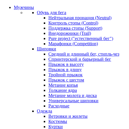
Мужчины
Обувь для бега
Нейтральная пронация (Neutral)
Контроль стопы (Control)
Поддержка стопы (Support)
Внедорожники (Trail)
Pure project ("естественный бег")
Марафонки (Competition)
Шиповки
Средний и длинный бег, стипль-чез
Cпринтерский и барьерный бег
Прыжок в высоту
Прыжок в длину
Тройной прыжок
Прыжок с шестом
Метание копья
Толкание ядра
Метание молота и диска
Универсальные шиповки
Расходные
Одежда
Ветровки и жилеты
Костюмы
Куртки