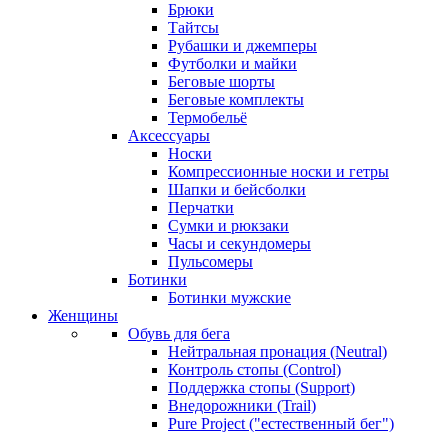
Брюки
Тайтсы
Рубашки и джемперы
Футболки и майки
Беговые шорты
Беговые комплекты
Термобельё
Аксессуары
Носки
Компрессионные носки и гетры
Шапки и бейсболки
Перчатки
Сумки и рюкзаки
Часы и секундомеры
Пульсомеры
Ботинки
Ботинки мужские
Женщины
Обувь для бега
Нейтральная пронация (Neutral)
Контроль стопы (Control)
Поддержка стопы (Support)
Внедорожники (Trail)
Pure Project ("естественный бег")