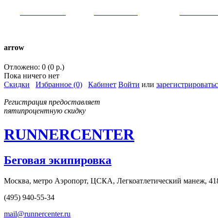
VK:
runnercenter
FB:
runnercenter
INST:
runnercent
тел. +7(962)9509034 (MAX)
arrow
Отложено: 0 (0 р.)
Пока ничего нет
Скидки
Избранное (0)
Кабинет
Войти
или
зарегистрироватьс
Регистрация предоставляет
пятипроцентную скидку
RUNNERCENTER
Беговая экипировка
Москва, метро Аэропорт, ЦСКА, Легкоатлетический манеж, 41
(495) 940-55-34
mail@runnercenter.ru