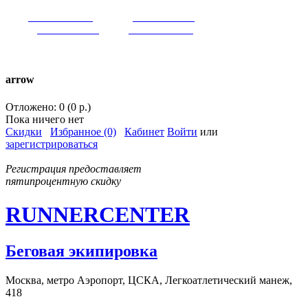
VK:
runnercenter
FB:
runnercenter
INST:
runnercenter
TW:
runnercenter
тел. +7(962)9509034 (MAX)
arrow
Отложено: 0 (0 р.)
Пока ничего нет
Скидки
Избранное (0)
Кабинет
Войти
или
зарегистрироваться
Регистрация предоставляет
пятипроцентную скидку
RUNNERCENTER
Беговая экипировка
Москва, метро Аэропорт, ЦСКА, Легкоатлетический манеж,
418