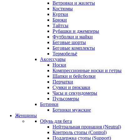
Ветровки и жилеты
Костюмы
Куртки
Брюки
Тайтсы
Рубашки и джемперы
Футболки и майки
Беговые шорты
Беговые комплекты
Термобельё
Аксессуары
Носки
Компрессионные носки и гетры
Шапки и бейсболки
Перчатки
Сумки и рюкзаки
Часы и секундомеры
Пульсомеры
Ботинки
Ботинки мужские
Женщины
Обувь для бега
Нейтральная пронация (Neutral)
Контроль стопы (Control)
Поддержка стопы (Support)