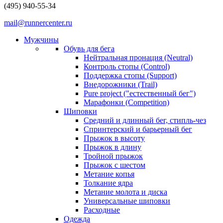
(495) 940-55-34
mail@runnercenter.ru
Мужчины
Обувь для бега
Нейтральная пронация (Neutral)
Контроль стопы (Control)
Поддержка стопы (Support)
Внедорожники (Trail)
Pure project ("естественный бег")
Марафонки (Competition)
Шиповки
Средний и длинный бег, стипль-чез
Cпринтерский и барьерный бег
Прыжок в высоту
Прыжок в длину
Тройной прыжок
Прыжок с шестом
Метание копья
Толкание ядра
Метание молота и диска
Универсальные шиповки
Расходные
Одежда