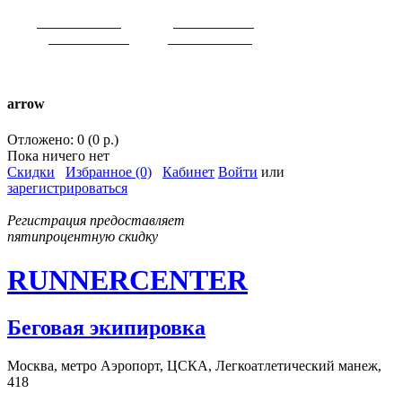
VK:
runnercenter
FB:
runnercenter
INST:
runnercenter
TW:
runnercenter
тел. +7(962)9509034 (MAX)
arrow
Отложено: 0 (0 р.)
Пока ничего нет
Скидки
Избранное (0)
Кабинет
Войти
или
зарегистрироваться
Регистрация предоставляет
пятипроцентную скидку
RUNNERCENTER
Беговая экипировка
Москва, метро Аэропорт, ЦСКА, Легкоатлетический манеж,
418