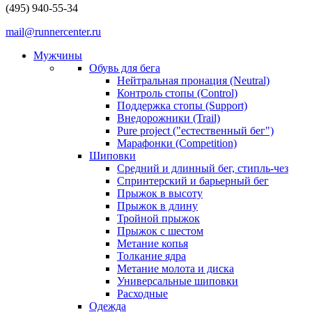
(495) 940-55-34
mail@runnercenter.ru
Мужчины
Обувь для бега
Нейтральная пронация (Neutral)
Контроль стопы (Control)
Поддержка стопы (Support)
Внедорожники (Trail)
Pure project ("естественный бег")
Марафонки (Competition)
Шиповки
Средний и длинный бег, стипль-чез
Cпринтерский и барьерный бег
Прыжок в высоту
Прыжок в длину
Тройной прыжок
Прыжок с шестом
Метание копья
Толкание ядра
Метание молота и диска
Универсальные шиповки
Расходные
Одежда