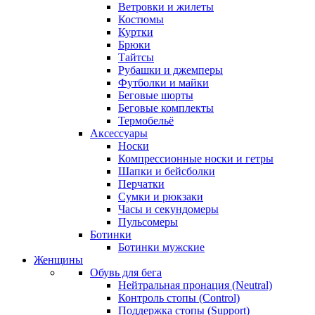
Ветровки и жилеты
Костюмы
Куртки
Брюки
Тайтсы
Рубашки и джемперы
Футболки и майки
Беговые шорты
Беговые комплекты
Термобельё
Аксессуары
Носки
Компрессионные носки и гетры
Шапки и бейсболки
Перчатки
Сумки и рюкзаки
Часы и секундомеры
Пульсомеры
Ботинки
Ботинки мужские
Женщины
Обувь для бега
Нейтральная пронация (Neutral)
Контроль стопы (Control)
Поддержка стопы (Support)