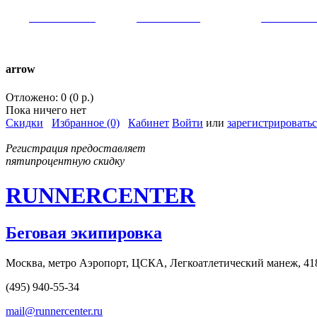
VK:
runnercenter
FB:
runnercenter
INST:
runnercent
тел. +7(962)9509034 (MAX)
arrow
Отложено: 0 (0 р.)
Пока ничего нет
Скидки
Избранное (0)
Кабинет
Войти
или
зарегистрироватьс
Регистрация предоставляет
пятипроцентную скидку
RUNNERCENTER
Беговая экипировка
Москва, метро Аэропорт, ЦСКА, Легкоатлетический манеж, 41
(495) 940-55-34
mail@runnercenter.ru