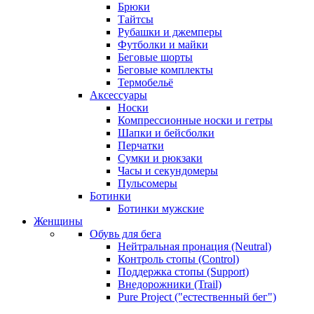
Брюки
Тайтсы
Рубашки и джемперы
Футболки и майки
Беговые шорты
Беговые комплекты
Термобельё
Аксессуары
Носки
Компрессионные носки и гетры
Шапки и бейсболки
Перчатки
Сумки и рюкзаки
Часы и секундомеры
Пульсомеры
Ботинки
Ботинки мужские
Женщины
Обувь для бега
Нейтральная пронация (Neutral)
Контроль стопы (Control)
Поддержка стопы (Support)
Внедорожники (Trail)
Pure Project ("естественный бег")