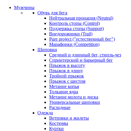
Мужчины
Обувь для бега
Нейтральная пронация (Neutral)
Контроль стопы (Control)
Поддержка стопы (Support)
Внедорожники (Trail)
Pure project ("естественный бег")
Марафонки (Competition)
Шиповки
Средний и длинный бег, стипль-чез
Cпринтерский и барьерный бег
Прыжок в высоту
Прыжок в длину
Тройной прыжок
Прыжок с шестом
Метание копья
Толкание ядра
Метание молота и диска
Универсальные шиповки
Расходные
Одежда
Ветровки и жилеты
Костюмы
Куртки