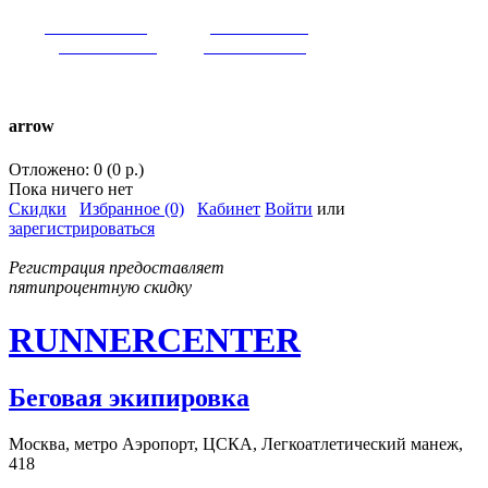
VK:
runnercenter
FB:
runnercenter
INST:
runnercenter
TW:
runnercenter
тел. +7(962)9509034 (MAX)
arrow
Отложено: 0 (0 р.)
Пока ничего нет
Скидки
Избранное (0)
Кабинет
Войти
или
зарегистрироваться
Регистрация предоставляет
пятипроцентную скидку
RUNNERCENTER
Беговая экипировка
Москва, метро Аэропорт, ЦСКА, Легкоатлетический манеж,
418