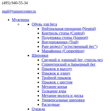
(495) 940-55-34
mail@runnercenter.ru
Мужчины
Обувь для бега
Нейтральная пронация (Neutral)
Контроль стопы (Control)
Поддержка стопы (Support)
Внедорожники (Trail)
Pure project ("естественный бег")
Марафонки (Competition)
Шиповки
Средний и длинный бег, стипль-чез
Cпринтерский и барьерный бег
Прыжок в высоту
Прыжок в длину
Тройной прыжок
Прыжок с шестом
Метание копья
Толкание ядра
Метание молота и диска
Универсальные шиповки
Расходные
Одежда