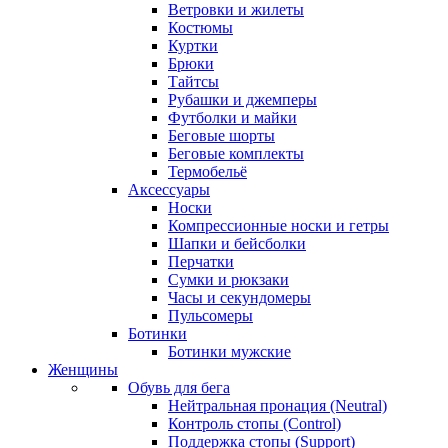
Ветровки и жилеты
Костюмы
Куртки
Брюки
Тайтсы
Рубашки и джемперы
Футболки и майки
Беговые шорты
Беговые комплекты
Термобельё
Аксессуары
Носки
Компрессионные носки и гетры
Шапки и бейсболки
Перчатки
Сумки и рюкзаки
Часы и секундомеры
Пульсомеры
Ботинки
Ботинки мужские
Женщины
Обувь для бега
Нейтральная пронация (Neutral)
Контроль стопы (Control)
Поддержка стопы (Support)