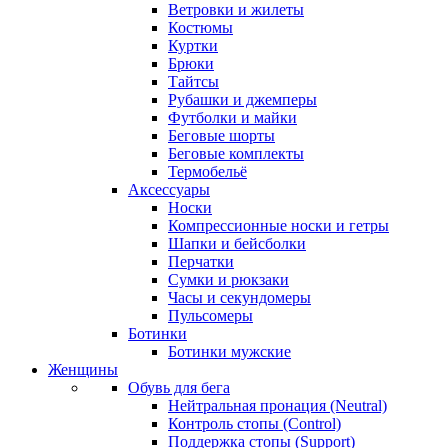
Ветровки и жилеты
Костюмы
Куртки
Брюки
Тайтсы
Рубашки и джемперы
Футболки и майки
Беговые шорты
Беговые комплекты
Термобельё
Аксессуары
Носки
Компрессионные носки и гетры
Шапки и бейсболки
Перчатки
Сумки и рюкзаки
Часы и секундомеры
Пульсомеры
Ботинки
Ботинки мужские
Женщины
Обувь для бега
Нейтральная пронация (Neutral)
Контроль стопы (Control)
Поддержка стопы (Support)