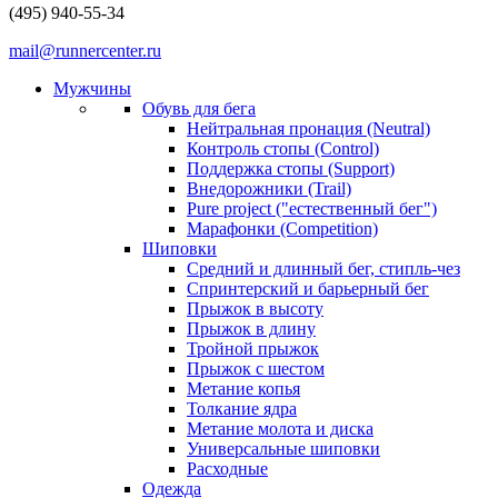
(495) 940-55-34
mail@runnercenter.ru
Мужчины
Обувь для бега
Нейтральная пронация (Neutral)
Контроль стопы (Control)
Поддержка стопы (Support)
Внедорожники (Trail)
Pure project ("естественный бег")
Марафонки (Competition)
Шиповки
Средний и длинный бег, стипль-чез
Cпринтерский и барьерный бег
Прыжок в высоту
Прыжок в длину
Тройной прыжок
Прыжок с шестом
Метание копья
Толкание ядра
Метание молота и диска
Универсальные шиповки
Расходные
Одежда