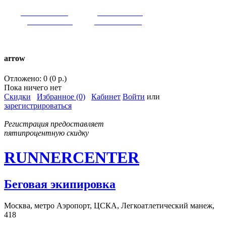
VK:
runnercenter
FB:
runnercenter
INST:
runnercenter
TW:
runnercenter
тел. +7(962)9509034 (MAX)
arrow
Отложено: 0 (0 р.)
Пока ничего нет
Скидки
Избранное (0)
Кабинет
Войти
или
зарегистрироваться
Регистрация предоставляет
пятипроцентную скидку
RUNNERCENTER
Беговая экипировка
Москва, метро Аэропорт, ЦСКА, Легкоатлетический манеж,
418