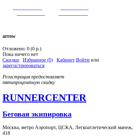
VK:
runnercenter
FB:
runnercenter
INST:
runnercenter
TW:
runnercenter
тел. +7(962)9509034 (MAX)
arrow
Отложено: 0 (0 р.)
Пока ничего нет
Скидки
Избранное (0)
Кабинет
Войти
или
зарегистрироваться
Регистрация предоставляет
пятипроцентную скидку
RUNNERCENTER
Беговая экипировка
Москва, метро Аэропорт, ЦСКА, Легкоатлетический манеж,
418