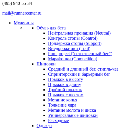
(495) 940-55-34
mail@runnercenter.ru
Мужчины
Обувь для бега
Нейтральная пронация (Neutral)
Контроль стопы (Control)
Поддержка стопы (Support)
Внедорожники (Trail)
Pure project ("естественный бег")
Марафонки (Competition)
Шиповки
Средний и длинный бег, стипль-чез
Cпринтерский и барьерный бег
Прыжок в высоту
Прыжок в длину
Тройной прыжок
Прыжок с шестом
Метание копья
Толкание ядра
Метание молота и диска
Универсальные шиповки
Расходные
Одежда