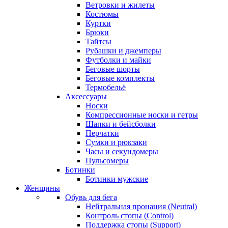
Ветровки и жилеты
Костюмы
Куртки
Брюки
Тайтсы
Рубашки и джемперы
Футболки и майки
Беговые шорты
Беговые комплекты
Термобельё
Аксессуары
Носки
Компрессионные носки и гетры
Шапки и бейсболки
Перчатки
Сумки и рюкзаки
Часы и секундомеры
Пульсомеры
Ботинки
Ботинки мужские
Женщины
Обувь для бега
Нейтральная пронация (Neutral)
Контроль стопы (Control)
Поддержка стопы (Support)