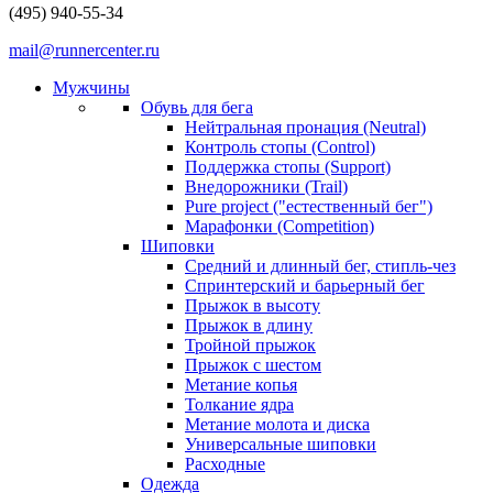
(495) 940-55-34
mail@runnercenter.ru
Мужчины
Обувь для бега
Нейтральная пронация (Neutral)
Контроль стопы (Control)
Поддержка стопы (Support)
Внедорожники (Trail)
Pure project ("естественный бег")
Марафонки (Competition)
Шиповки
Средний и длинный бег, стипль-чез
Cпринтерский и барьерный бег
Прыжок в высоту
Прыжок в длину
Тройной прыжок
Прыжок с шестом
Метание копья
Толкание ядра
Метание молота и диска
Универсальные шиповки
Расходные
Одежда