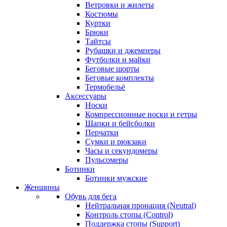
Ветровки и жилеты
Костюмы
Куртки
Брюки
Тайтсы
Рубашки и джемперы
Футболки и майки
Беговые шорты
Беговые комплекты
Термобельё
Аксессуары
Носки
Компрессионные носки и гетры
Шапки и бейсболки
Перчатки
Сумки и рюкзаки
Часы и секундомеры
Пульсомеры
Ботинки
Ботинки мужские
Женщины
Обувь для бега
Нейтральная пронация (Neutral)
Контроль стопы (Control)
Поддержка стопы (Support)