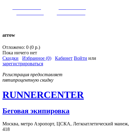
VK:
runnercenter
FB:
runnercenter
INST:
runnercenter
TW:
runnercenter
тел. +7(962)9509034 (MAX)
arrow
Отложено: 0 (0 р.)
Пока ничего нет
Скидки
Избранное (0)
Кабинет
Войти
или
зарегистрироваться
Регистрация предоставляет
пятипроцентную скидку
RUNNERCENTER
Беговая экипировка
Москва, метро Аэропорт, ЦСКА, Легкоатлетический манеж,
418