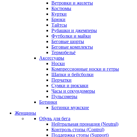
Ветровки и жилеты
Костюмы
Куртки
Брюки
Тайтсы
Рубашки и джемперы
Футболки и майки
Беговые шорты
Беговые комплекты
Термобельё
Аксессуары
Носки
Компрессионные носки и гетры
Шапки и бейсболки
Перчатки
Сумки и рюкзаки
Часы и секундомеры
Пульсомеры
Ботинки
Ботинки мужские
Женщины
Обувь для бега
Нейтральная пронация (Neutral)
Контроль стопы (Control)
Поддержка стопы (Support)