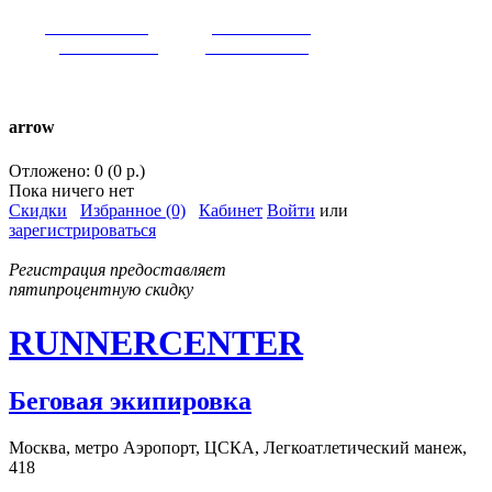
VK:
runnercenter
FB:
runnercenter
INST:
runnercenter
TW:
runnercenter
тел. +7(962)9509034 (MAX)
arrow
Отложено: 0 (0 р.)
Пока ничего нет
Скидки
Избранное (0)
Кабинет
Войти
или
зарегистрироваться
Регистрация предоставляет
пятипроцентную скидку
RUNNERCENTER
Беговая экипировка
Москва, метро Аэропорт, ЦСКА, Легкоатлетический манеж,
418