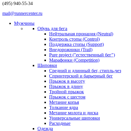
(495) 940-55-34
mail@runnercenter.ru
Мужчины
Обувь для бега
Нейтральная пронация (Neutral)
Контроль стопы (Control)
Поддержка стопы (Support)
Внедорожники (Trail)
Pure project ("естественный бег")
Марафонки (Competition)
Шиповки
Средний и длинный бег, стипль-чез
Cпринтерский и барьерный бег
Прыжок в высоту
Прыжок в длину
Тройной прыжок
Прыжок с шестом
Метание копья
Толкание ядра
Метание молота и диска
Универсальные шиповки
Расходные
Одежда